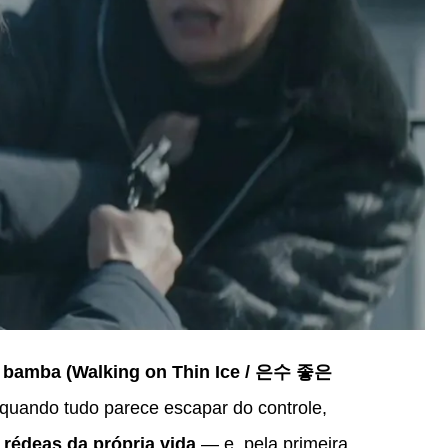
 bamba (Walking on Thin Ice / 은수 좋은
quando tudo parece escapar do controle,
rédeas da própria vida
— e, pela primeira