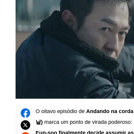
O oitavo episódio de
Andando na corda
날)
marca um ponto de virada poderoso: 
Eun-soo finalmente decide assumir as 