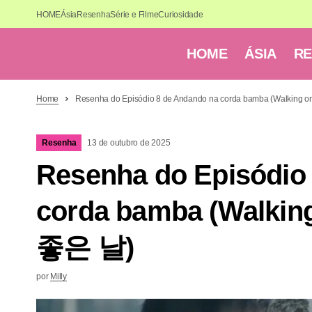
HOME
Ásia
Resenha
Série e Filme
Curiosidade
HOME
ÁSIA
R
Home
Resenha do Episódio 8 de Andando na corda bamba (Walking o
Resenha
13 de outubro de 2025
Resenha do Episódio
corda bamba (Walking
좋은 날)
por
Milly