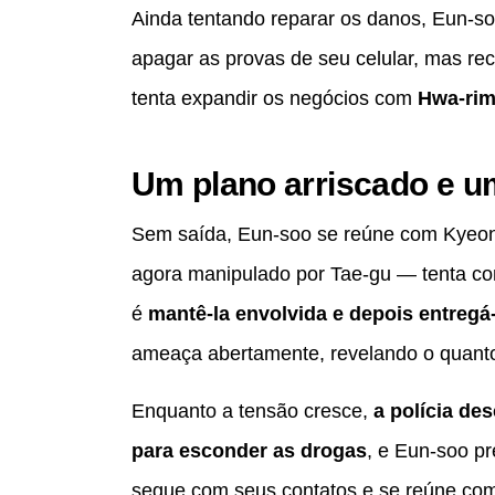
Ainda tentando reparar os danos, Eun-so
apagar as provas de seu celular, mas re
tenta expandir os negócios com
Hwa-ri
Um plano arriscado e u
Sem saída, Eun-soo se reúne com Kyeon
agora manipulado por Tae-gu — tenta con
é
mantê-la envolvida e depois entregá-l
ameaça abertamente, revelando o quanto 
Enquanto a tensão cresce,
a polícia de
para esconder as drogas
, e Eun-soo pr
segue com seus contatos e se reúne co