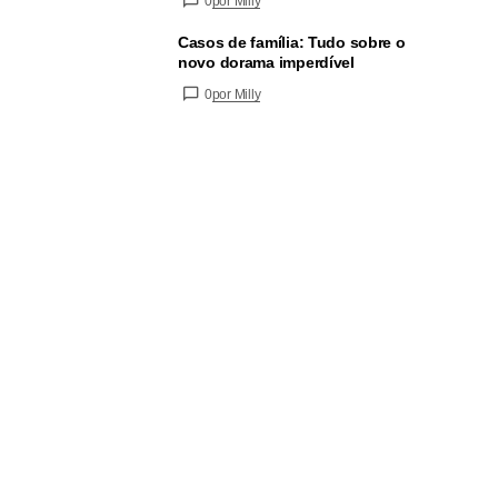
0
por Milly
Casos de família: Tudo sobre o
novo dorama imperdível
0
por Milly