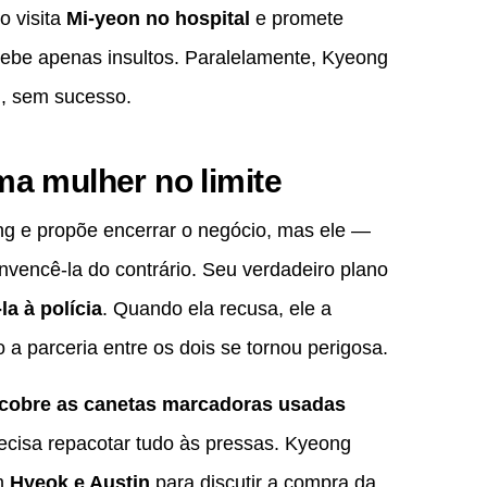
o visita
Mi-yeon no hospital
e promete
cebe apenas insultos. Paralelamente, Kyeong
m
, sem sucesso.
ma mulher no limite
g e propõe encerrar o negócio, mas ele —
vencê-la do contrário. Seu verdadeiro plano
a à polícia
. Quando ela recusa, ele a
a parceria entre os dois se tornou perigosa.
scobre as canetas marcadoras usadas
ecisa repacotar tudo às pressas. Kyeong
m
Hyeok e Austin
para discutir a compra da