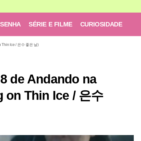
ESENHA
SÉRIE E FILME
CURIOSIDADE
n Thin Ice / 은수 좋은 날)
 8 de Andando na
 on Thin Ice / 은수