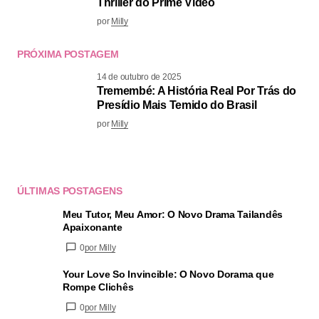
Thriller do Prime Video
por
Milly
PRÓXIMA POSTAGEM
14 de outubro de 2025
Tremembé: A História Real Por Trás do
Presídio Mais Temido do Brasil
por
Milly
ÚLTIMAS POSTAGENS
Meu Tutor, Meu Amor: O Novo Drama Tailandês
Apaixonante
0
por Milly
Your Love So Invincible: O Novo Dorama que
Rompe Clichês
0
por Milly