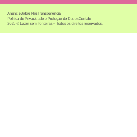
Anuncie
Sobre Nós
Transparência
Política de Privacidade e Proteção de Dados
Contato
2025 © Lazer sem fronteiras – Todos os direitos reservados.