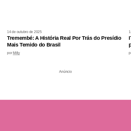
14 de outubro de 2025
1
Tremembé: A História Real Por Trás do Presídio
Mais Temido do Brasil
por
Milly
p
Anúncio