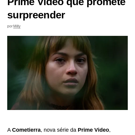
Prime Video que promete
surpreender
por
Milly
A
Cometierra
, nova série da
Prime Video
,