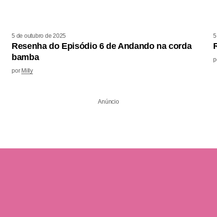
5 de outubro de 2025
5
Resenha do Episódio 6 de Andando na corda
bamba
p
por
Milly
Anúncio