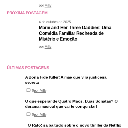
por
Milly
PRÓXIMA POSTAGEM
4 de outubro de 2025
Marie and Her Three Daddies: Uma
Comédia Familiar Recheada de
Mistério e Emoção
por
Milly
ÚLTIMAS POSTAGENS
A Bona Fide Killer: A mãe que vira justiceira
secreta
0
por Milly
O que esperar de Quatro Mãos, Duas Sonatas? O
dorama musical que vai te conquistar!
0
por Milly
O Rato: saiba tudo sobre o novo thriller da Netflix