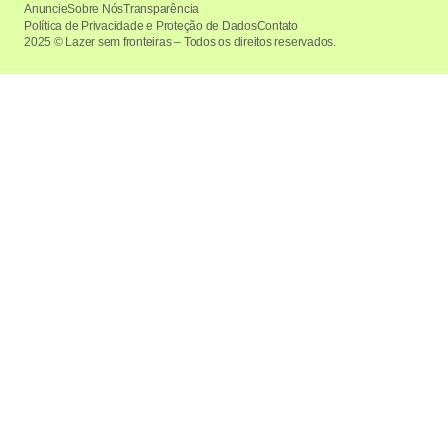
Anuncie
Sobre Nós
Transparência
Política de Privacidade e Proteção de Dados
Contato
2025 © Lazer sem fronteiras – Todos os direitos reservados.