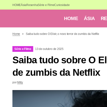
HOME
Ásia
Resenha
Série e Filme
Curiosidade
HOME
ÁSIA
R
Home
Saiba tudo sobre O Elixir, o novo terror de zumbis da Netflix
Série e Filme
13 de outubro de 2025
Saiba tudo sobre O Eli
de zumbis da Netflix
por
Milly