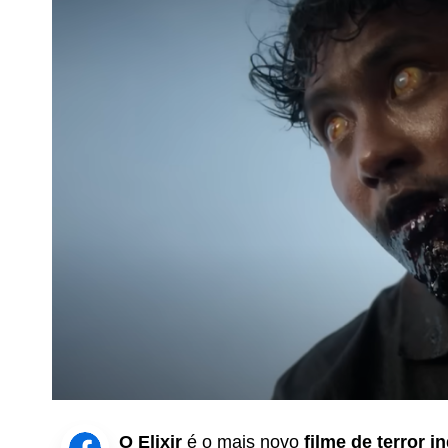
O Elixir
é o mais novo
filme de terror i