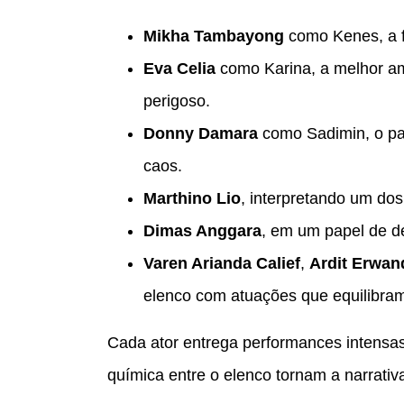
Mikha Tambayong
como Kenes, a fi
Eva Celia
como Karina, a melhor am
perigoso.
Donny Damara
como Sadimin, o patr
caos.
Marthino Lio
, interpretando um dos
Dimas Anggara
, em um papel de de
Varen Arianda Calief
,
Ardit Erwan
elenco com atuações que equilibram
Cada ator entrega performances intensas
química entre o elenco tornam a narrativ