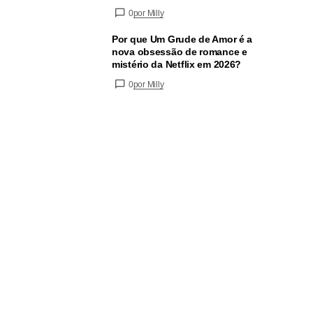
0
por Milly
Por que Um Grude de Amor é a
nova obsessão de romance e
mistério da Netflix em 2026?
0
por Milly