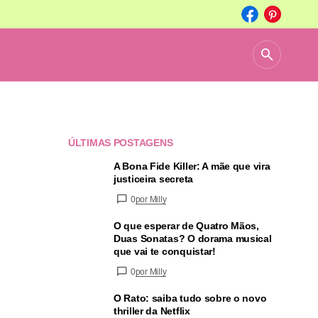
ÚLTIMAS POSTAGENS
A Bona Fide Killer: A mãe que vira
justiceira secreta
0
por Milly
O que esperar de Quatro Mãos,
Duas Sonatas? O dorama musical
que vai te conquistar!
0
por Milly
O Rato: saiba tudo sobre o novo
thriller da Netflix