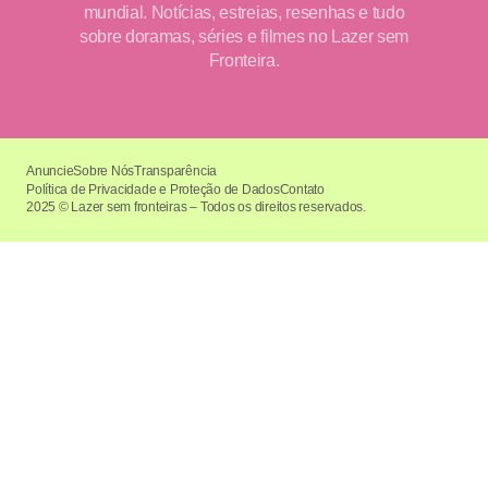
mundial. Notícias, estreias, resenhas e tudo
sobre doramas, séries e filmes no Lazer sem
Fronteira.
Anuncie
Sobre Nós
Transparência
Política de Privacidade e Proteção de Dados
Contato
2025 © Lazer sem fronteiras – Todos os direitos reservados.