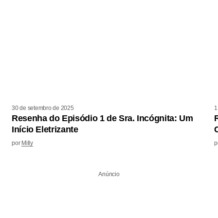
30 de setembro de 2025
1
Resenha do Episódio 1 de Sra. Incógnita: Um
Início Eletrizante
por
Milly
p
Anúncio