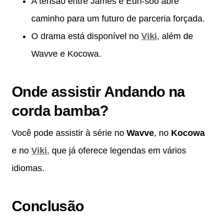
A tensão entre James e Eun-soo abre
caminho para um futuro de parceria forçada.
O drama está disponível no
Viki
, além de
Wavve e Kocowa.
Onde assistir Andando na
corda bamba?
Você pode assistir à série no
Wavve
, no
Kocowa
e no
Viki
, que já oferece legendas em vários
idiomas.
Conclusão