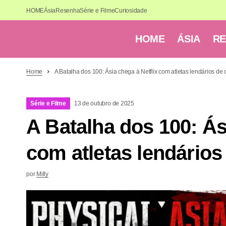
HOME
Ásia
Resenha
Série e Filme
Curiosidade
HOME
ÁSIA
R
Home
A Batalha dos 100: Ásia chega à Netflix com atletas lendários de 
Série e Filme
13 de outubro de 2025
A Batalha dos 100: Ás
com atletas lendários
por
Milly