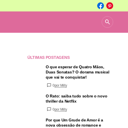
ÚLTIMAS POSTAGENS
O que esperar de Quatro Mãos,
Duas Sonatas? O dorama musical
que vai te conquistar!
0
por Milly
O Rato: saiba tudo sobre o novo
thriller da Netflix
0
por Milly
Por que Um Grude de Amor é a
nova obsessão de romance e