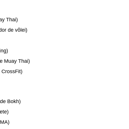
y Thai)
or de vôlei)
ing)
de Muay Thai)
 CrossFit)
 de Bokh)
ete)
MMA)