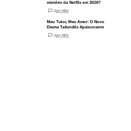
mistério da Netflix em 2026?
0
por Milly
Meu Tutor, Meu Amor: O Novo
Drama Tailandês Apaixonante
0
por Milly