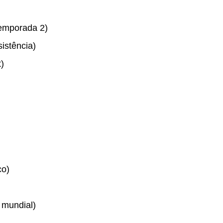
emporada 2)
sistência)
)
co)
 mundial)