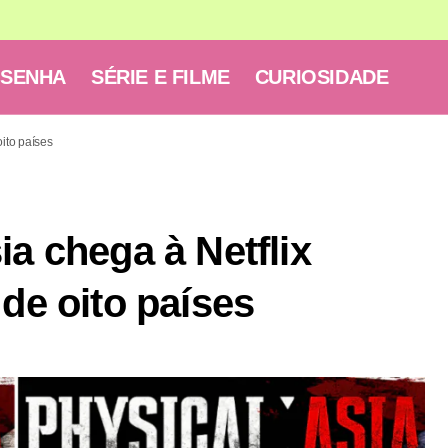
ESENHA
SÉRIE E FILME
CURIOSIDADE
oito países
ia chega à Netflix
 de oito países