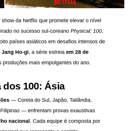
y show da Netflix que promete elevar o nível
pirado no sucesso sul-coreano
Physical: 100
,
 oito países asiáticos em desafios intensos de
r
Jang Ho-gi
, a série estreia
em 28 de
s produções mais empolgantes do ano.
 dos 100: Ásia
ções
— Coreia do Sul, Japão, Tailândia,
e Filipinas — enfrentam provas exaustivas
lho nacional
. Cada equipe é composta por