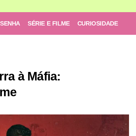
ESENHA
SÉRIE E FILME
CURIOSIDADE
ra à Máfia:
rime