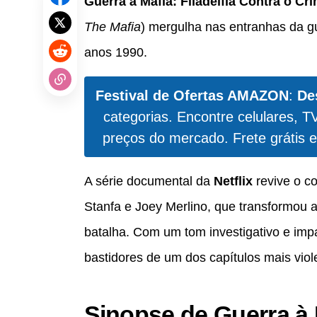
Guerra à Máfia: Filadélfia Contra o Cr
The Mafia
) mergulha nas entranhas da gu
anos 1990.
Festival de Ofertas AMAZON
:
De
categorias. Encontre celulares, T
preços do mercado. Frete grátis e
A série documental da
Netflix
revive o co
Stanfa e Joey Merlino, que transformou
batalha. Com um tom investigativo e imp
bastidores de um dos capítulos mais vio
Sinopse de Guerra à M