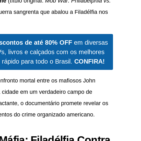
ime
(título original:
Mob War: Philadelphia vs.
erra sangrenta que abalou a Filadélfia nos
scontos de até 80% OFF
em diversas
Vs, livros e calçados com os melhores
 rápido para todo o Brasil.
CONFIRA!
nfronto mortal entre os mafiosos John
 a cidade em um verdadeiro campo de
actante, o documentário promete revelar os
lentos do crime organizado americano.
áfia: Filadélfia Contra