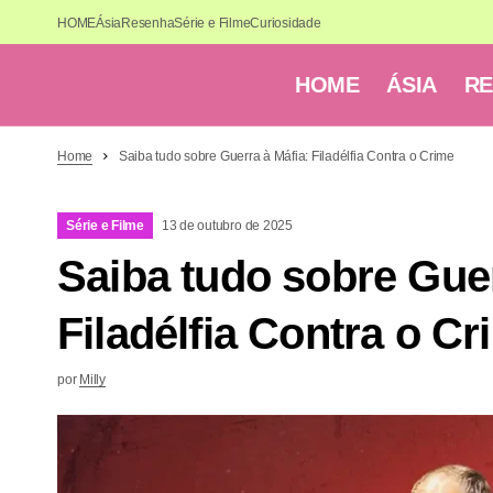
HOME
Ásia
Resenha
Série e Filme
Curiosidade
HOME
ÁSIA
R
Home
Saiba tudo sobre Guerra à Máfia: Filadélfia Contra o Crime
Série e Filme
13 de outubro de 2025
Saiba tudo sobre Guer
Filadélfia Contra o C
por
Milly