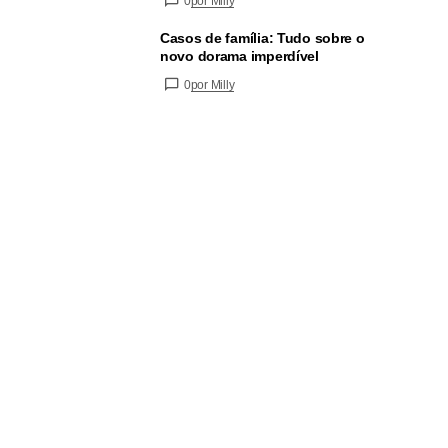
0
por Milly
Casos de família: Tudo sobre o
novo dorama imperdível
0
por Milly