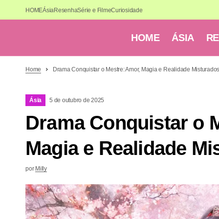
HOME
Ásia
Resenha
Série e Filme
Curiosidade
HOME
ÁSIA
R
Home
Drama Conquistar o Mestre: Amor, Magia e Realidade Misturado
Ásia
5 de outubro de 2025
Drama Conquistar o M
Magia e Realidade Mi
por
Milly