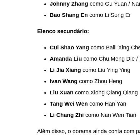
Johnny Zhang
como Gu Yuan / Na
Bao Shang En
como Li Song Er
Elenco secundário:
Cui Shao Yang
como Baili Xing Ch
Amanda Liu
como Chu Meng Die / 
Li Jia Xiang
como Liu Ying Ying
Ivan Wang
como Zhou Heng
Liu Xuan
como Xiong Qiang Qiang
Tang Wei Wen
como Han Yan
Li Chang Zhi
como Nan Wen Tian
Além disso, o dorama ainda conta com pa