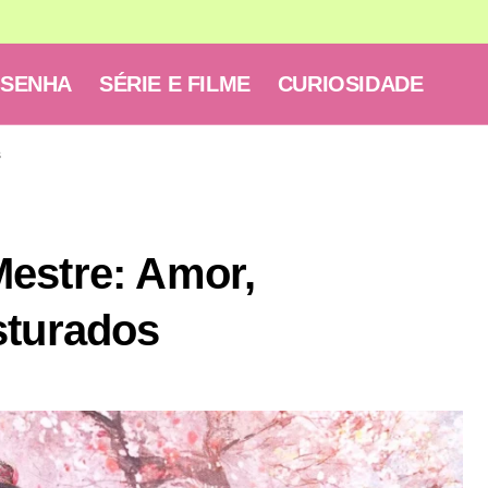
ESENHA
SÉRIE E FILME
CURIOSIDADE
s
estre: Amor,
sturados