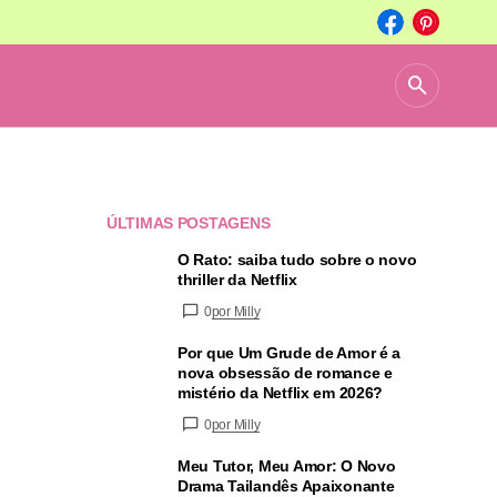
ÚLTIMAS POSTAGENS
O Rato: saiba tudo sobre o novo
thriller da Netflix
0
por Milly
Por que Um Grude de Amor é a
nova obsessão de romance e
mistério da Netflix em 2026?
0
por Milly
Meu Tutor, Meu Amor: O Novo
Drama Tailandês Apaixonante