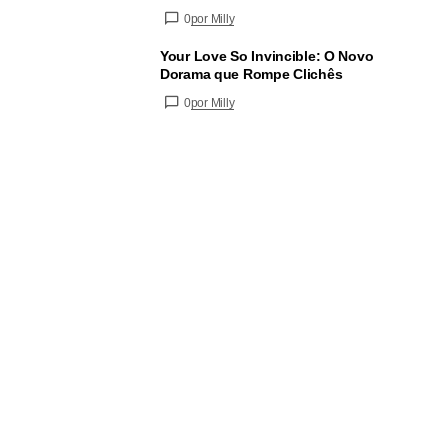
0
por Milly
Your Love So Invincible: O Novo
Dorama que Rompe Clichês
0
por Milly