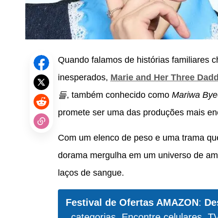
Quando falamos de histórias familiares 
inesperados,
Marie and Her Three Dad
들
, também conhecido como
Mariwa Bye
promete ser uma das produções mais e
Com um elenco de peso e uma trama qu
dorama mergulha em um universo de amo
laços de sangue.
Festival de Ofertas AMAZON
:
De
categorias. Encontre celulares, T