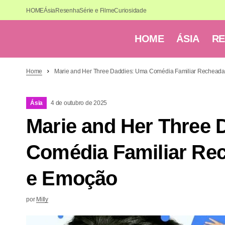
HOME
Ásia
Resenha
Série e Filme
Curiosidade
HOME
ÁSIA
R
Home
Marie and Her Three Daddies: Uma Comédia Familiar Recheada
Ásia
4 de outubro de 2025
Marie and Her Three 
Comédia Familiar Rec
e Emoção
por
Milly