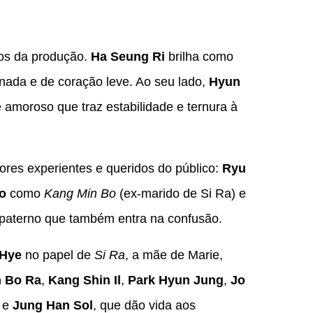
os da produção.
Ha Seung Ri
brilha como
inada e de coração leve. Ao seu lado,
Hyun
e amoroso que traz estabilidade e ternura à
tores experientes e queridos do público:
Ryu
o
como
Kang Min Bo
(ex-marido de Si Ra) e
o paterno que também entra na confusão.
 Hye
no papel de
Si Ra
, a mãe de Marie,
 Bo Ra
,
Kang Shin Il
,
Park Hyun Jung
,
Jo
e
Jung Han Sol
, que dão vida aos