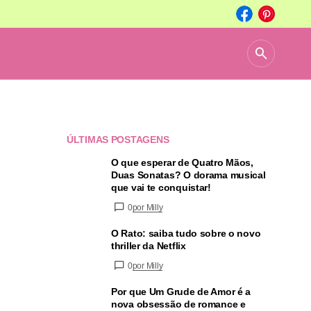
ÚLTIMAS POSTAGENS
O que esperar de Quatro Mãos,
Duas Sonatas? O dorama musical
que vai te conquistar!
0
por Milly
O Rato: saiba tudo sobre o novo
thriller da Netflix
0
por Milly
Por que Um Grude de Amor é a
nova obsessão de romance e