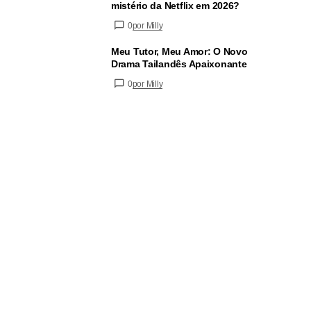
mistério da Netflix em 2026?
0
por Milly
Meu Tutor, Meu Amor: O Novo
Drama Tailandês Apaixonante
0
por Milly