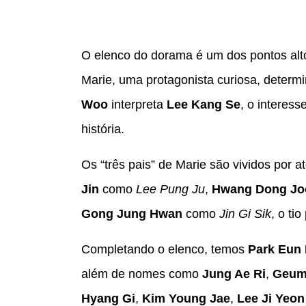
O elenco do dorama é um dos pontos alt
Marie, uma protagonista curiosa, determ
Woo
interpreta
Lee Kang Se
, o interess
história.
Os “três pais” de Marie são vividos por a
Jin
como
Lee Pung Ju
,
Hwang Dong Jo
Gong Jung Hwan
como
Jin Gi Sik
, o ti
Completando o elenco, temos
Park Eun
além de nomes como
Jung Ae Ri
,
Geum
Hyang Gi
,
Kim Young Jae
,
Lee Ji Yeon