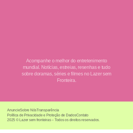
Acompanhe o melhor do entretenimento
mundial. Notícias, estreias, resenhas e tudo
sobre doramas, séries e filmes no Lazer sem
Fronteira.
Anuncie
Sobre Nós
Transparência
Política de Privacidade e Proteção de Dados
Contato
2025 © Lazer sem fronteiras – Todos os direitos reservados.