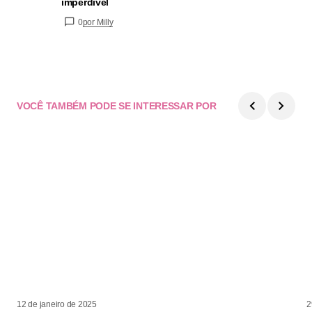
imperdível
0
por Milly
VOCÊ TAMBÉM PODE SE INTERESSAR POR
12 de janeiro de 2025
2