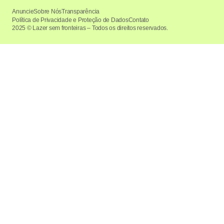
Anuncie
Sobre Nós
Transparência
Política de Privacidade e Proteção de Dados
Contato
2025 © Lazer sem fronteiras – Todos os direitos reservados.