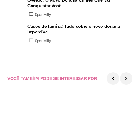
Overdo: O Novo Dorama Chinês Que Vai
Conquistar Você
0
por Milly
Casos de família: Tudo sobre o novo dorama
imperdível
0
por Milly
VOCÊ TAMBÉM PODE SE INTERESSAR POR