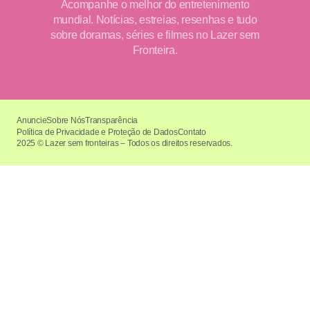
Acompanhe o melhor do entretenimento
mundial. Notícias, estreias, resenhas e tudo
sobre doramas, séries e filmes no Lazer sem
Fronteira.
Anuncie
Sobre Nós
Transparência
Política de Privacidade e Proteção de Dados
Contato
2025 © Lazer sem fronteiras – Todos os direitos reservados.