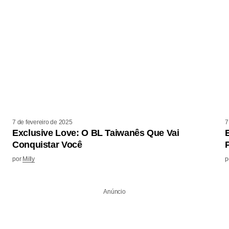
7 de fevereiro de 2025
7
Exclusive Love: O BL Taiwanês Que Vai
Conquistar Você
por
Milly
p
Anúncio