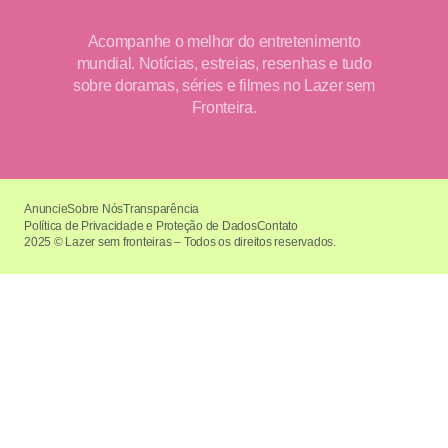
Acompanhe o melhor do entretenimento
mundial. Notícias, estreias, resenhas e tudo
sobre doramas, séries e filmes no Lazer sem
Fronteira.
Anuncie
Sobre Nós
Transparência
Política de Privacidade e Proteção de Dados
Contato
2025 © Lazer sem fronteiras – Todos os direitos reservados.