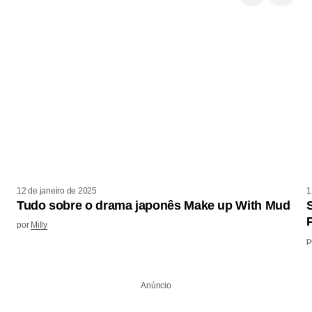
12 de janeiro de 2025
1
Tudo sobre o drama japonês Make up With Mud
por
Milly
p
Anúncio