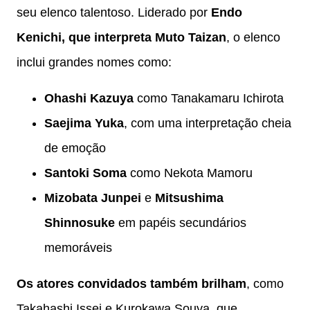
seu elenco talentoso. Liderado por
Endo
Kenichi, que interpreta Muto Taizan
, o elenco
inclui grandes nomes como:
Ohashi Kazuya
como Tanakamaru Ichirota
Saejima Yuka
, com uma interpretação cheia
de emoção
Santoki Soma
como Nekota Mamoru
Mizobata Junpei
e
Mitsushima
Shinnosuke
em papéis secundários
memoráveis
Os atores convidados também brilham
, como
Takahashi Issei e Kurokawa Souya, que