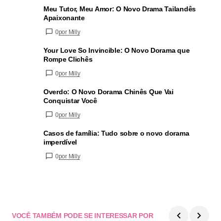
Meu Tutor, Meu Amor: O Novo Drama Tailandês
Apaixonante
0
por Milly
Your Love So Invincible: O Novo Dorama que
Rompe Clichês
0
por Milly
Overdo: O Novo Dorama Chinês Que Vai
Conquistar Você
0
por Milly
Casos de família: Tudo sobre o novo dorama
imperdível
0
por Milly
VOCÊ TAMBÉM PODE SE INTERESSAR POR