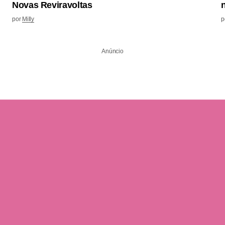
Novas Reviravoltas
por
Milly
p
Anúncio