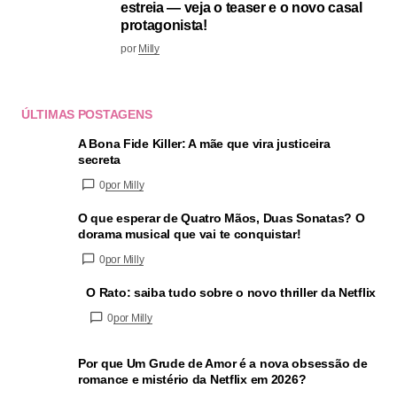
estreia — veja o teaser e o novo casal
protagonista!
por
Milly
ÚLTIMAS POSTAGENS
A Bona Fide Killer: A mãe que vira justiceira
secreta
0
por Milly
O que esperar de Quatro Mãos, Duas Sonatas? O
dorama musical que vai te conquistar!
0
por Milly
O Rato: saiba tudo sobre o novo thriller da Netflix
0
por Milly
Por que Um Grude de Amor é a nova obsessão de
romance e mistério da Netflix em 2026?