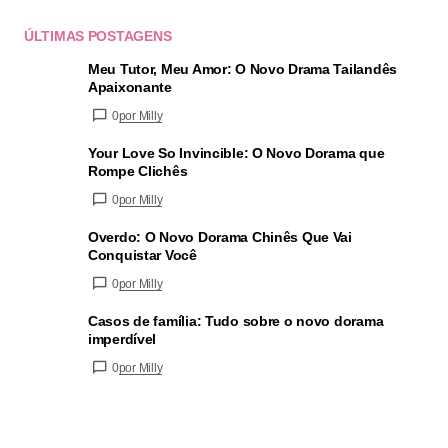
ÚLTIMAS POSTAGENS
Meu Tutor, Meu Amor: O Novo Drama Tailandês
Apaixonante
0
por Milly
Your Love So Invincible: O Novo Dorama que
Rompe Clichês
0
por Milly
Overdo: O Novo Dorama Chinês Que Vai
Conquistar Você
0
por Milly
Casos de família: Tudo sobre o novo dorama
imperdível
0
por Milly