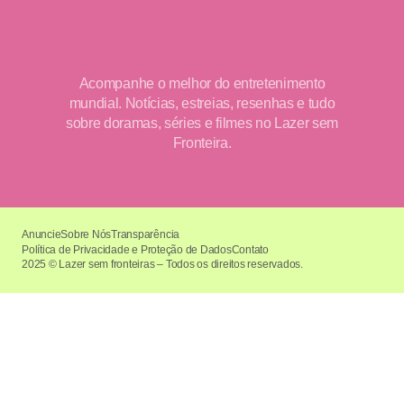
Acompanhe o melhor do entretenimento
mundial. Notícias, estreias, resenhas e tudo
sobre doramas, séries e filmes no Lazer sem
Fronteira.
Anuncie
Sobre Nós
Transparência
Política de Privacidade e Proteção de Dados
Contato
2025 © Lazer sem fronteiras – Todos os direitos reservados.