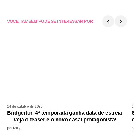
VOCÊ TAMBÉM PODE SE INTERESSAR POR
14 de outubro de 2025
1
Bridgerton 4ª temporada ganha data de estreia
— veja o teaser e o novo casal protagonista!
por
Milly
p