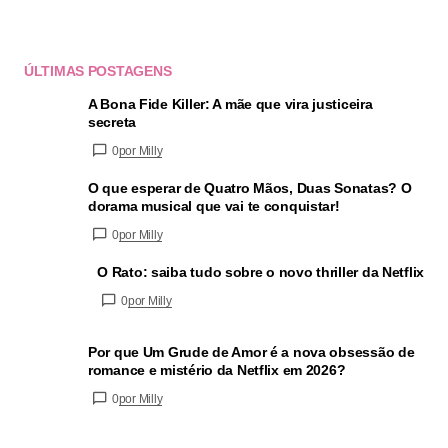
ÚLTIMAS POSTAGENS
A Bona Fide Killer: A mãe que vira justiceira
secreta
0
por Milly
O que esperar de Quatro Mãos, Duas Sonatas? O
dorama musical que vai te conquistar!
0
por Milly
O Rato: saiba tudo sobre o novo thriller da Netflix
0
por Milly
Por que Um Grude de Amor é a nova obsessão de
romance e mistério da Netflix em 2026?
0
por Milly