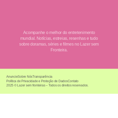
Acompanhe o melhor do entretenimento
mundial. Notícias, estreias, resenhas e tudo
sobre doramas, séries e filmes no Lazer sem
Fronteira.
Anuncie
Sobre Nós
Transparência
Política de Privacidade e Proteção de Dados
Contato
2025 © Lazer sem fronteiras – Todos os direitos reservados.