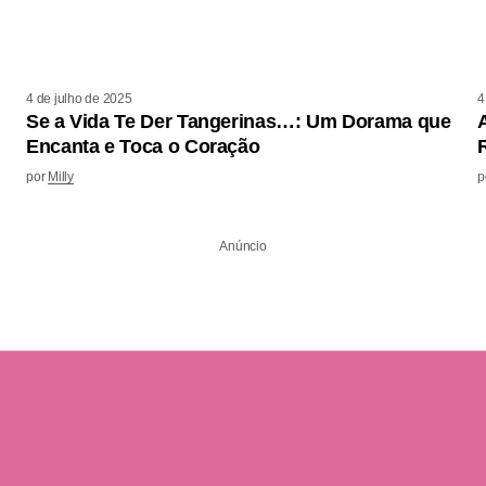
4 de julho de 2025
4
Se a Vida Te Der Tangerinas…: Um Dorama que
Encanta e Toca o Coração
por
Milly
p
Anúncio