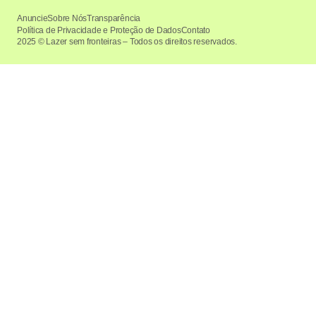
Anuncie
Sobre Nós
Transparência
Política de Privacidade e Proteção de Dados
Contato
2025 © Lazer sem fronteiras – Todos os direitos reservados.