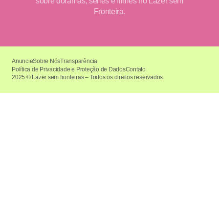
sobre doramas, séries e filmes no Lazer sem
Fronteira.
Anuncie
Sobre Nós
Transparência
Política de Privacidade e Proteção de Dados
Contato
2025 © Lazer sem fronteiras – Todos os direitos reservados.