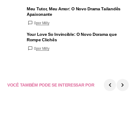
Meu Tutor, Meu Amor: O Novo Drama Tailandês
Apaixonante
0
por Milly
Your Love So Invincible: O Novo Dorama que
Rompe Clichês
0
por Milly
VOCÊ TAMBÉM PODE SE INTERESSAR POR