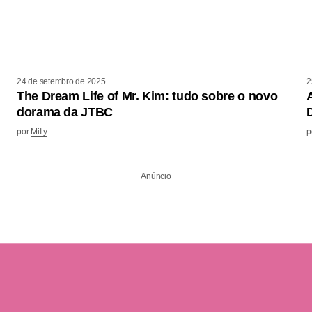
24 de setembro de 2025
2
The Dream Life of Mr. Kim: tudo sobre o novo
dorama da JTBC
por
Milly
p
Anúncio