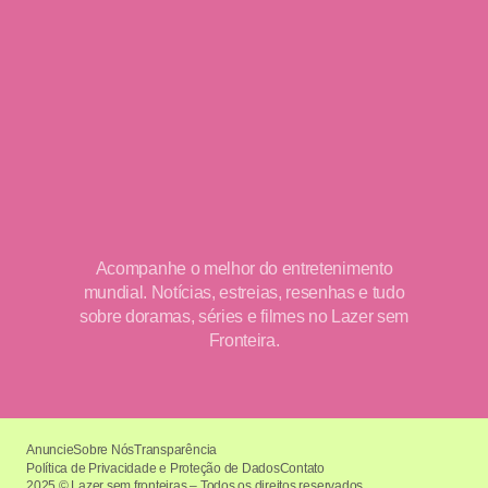
Acompanhe o melhor do entretenimento
mundial. Notícias, estreias, resenhas e tudo
sobre doramas, séries e filmes no Lazer sem
Fronteira.
Anuncie
Sobre Nós
Transparência
Política de Privacidade e Proteção de Dados
Contato
2025 © Lazer sem fronteiras – Todos os direitos reservados.