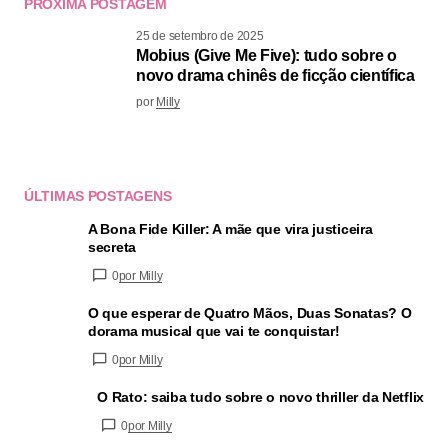
PRÓXIMA POSTAGEM
25 de setembro de 2025
Mobius (Give Me Five): tudo sobre o
novo drama chinês de ficção científica
por
Milly
ÚLTIMAS POSTAGENS
A Bona Fide Killer: A mãe que vira justiceira
secreta
0
por Milly
O que esperar de Quatro Mãos, Duas Sonatas? O
dorama musical que vai te conquistar!
0
por Milly
O Rato: saiba tudo sobre o novo thriller da Netflix
0
por Milly