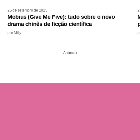
25 de setembro de 2025
2
Mobius (Give Me Five): tudo sobre o novo
drama chinês de ficção científica
por
Milly
p
Anúncio