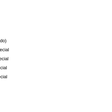
do)
ecial
ecial
cial
cial