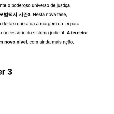
nte o poderoso universo de justiça
모범택시 시즌3
. Nesta nova fase,
de táxi que atua à margem da lei para
 necessário do sistema judicial.
A terceira
m novo nível
, com ainda mais ação,
er 3