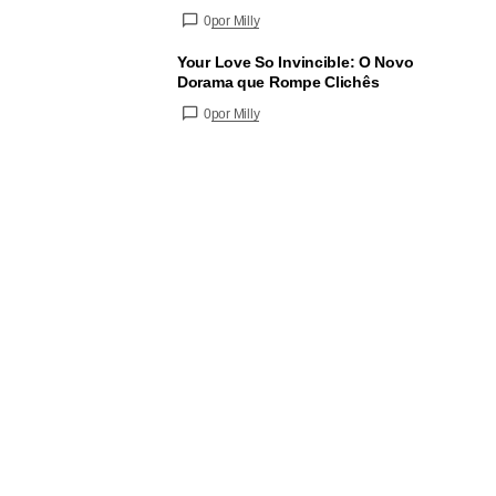
0
por Milly
Your Love So Invincible: O Novo
Dorama que Rompe Clichês
0
por Milly