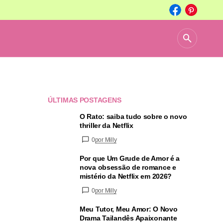
ÚLTIMAS POSTAGENS
O Rato: saiba tudo sobre o novo
thriller da Netflix
0
por Milly
Por que Um Grude de Amor é a
nova obsessão de romance e
mistério da Netflix em 2026?
0
por Milly
Meu Tutor, Meu Amor: O Novo
Drama Tailandês Apaixonante