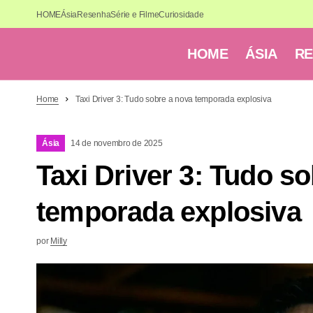
HOME
Ásia
Resenha
Série e Filme
Curiosidade
HOME
ÁSIA
R
Home
Taxi Driver 3: Tudo sobre a nova temporada explosiva
Ásia
14 de novembro de 2025
Taxi Driver 3: Tudo s
temporada explosiva
por
Milly