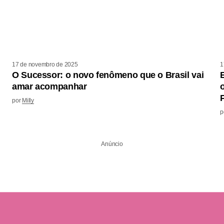
17 de novembro de 2025
1
O Sucessor: o novo fenômeno que o Brasil vai
amar acompanhar
por
Milly
p
Anúncio