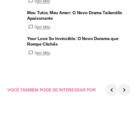
0
por Milly
Meu Tutor, Meu Amor: O Novo Drama Tailandês
Apaixonante
0
por Milly
Your Love So Invincible: O Novo Dorama que
Rompe Clichês
0
por Milly
VOCÊ TAMBÉM PODE SE INTERESSAR POR