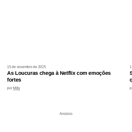
15 de novembro de 2025
1
As Loucuras chega à Netflix com emoções
fortes
por
Milly
p
Anúncio