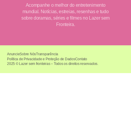
Acompanhe o melhor do entretenimento
mundial. Notícias, estreias, resenhas e tudo
sobre doramas, séries e filmes no Lazer sem
Fronteira.
Anuncie
Sobre Nós
Transparência
Política de Privacidade e Proteção de Dados
Contato
2025 © Lazer sem fronteiras – Todos os direitos reservados.