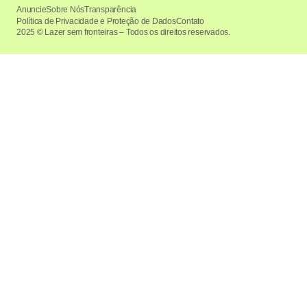
Anuncie
Sobre Nós
Transparência
Política de Privacidade e Proteção de Dados
Contato
2025 © Lazer sem fronteiras – Todos os direitos reservados.