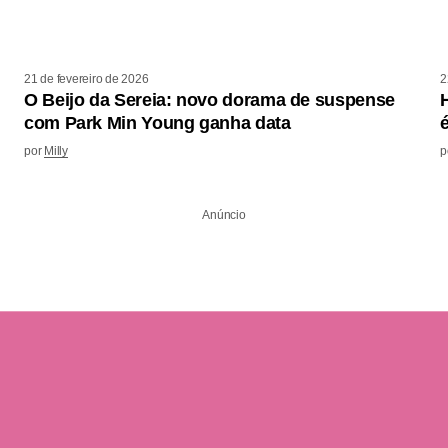
21 de fevereiro de 2026
2
O Beijo da Sereia: novo dorama de suspense
com Park Min Young ganha data
por
Milly
p
Anúncio