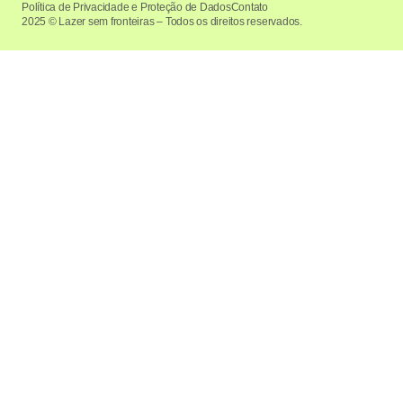
Política de Privacidade e Proteção de Dados
Contato
2025 © Lazer sem fronteiras – Todos os direitos reservados.