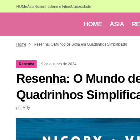
HOME
Ásia
Resenha
Série e Filme
Curiosidade
HOME
ÁSIA
R
Home
Resenha: O Mundo de Sofia em Quadrinhos Simplificado
Resenha
19 de outubro de 2024
Resenha: O Mundo de
Quadrinhos Simplific
por
Milly