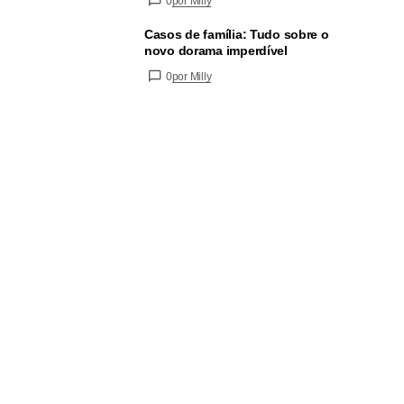
0
por Milly
Casos de família: Tudo sobre o
novo dorama imperdível
0
por Milly