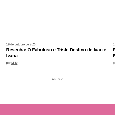
19 de outubro de 2024
1
Resenha: O Fabuloso e Triste Destino de Ivan e
Ivana
por
Milly
p
Anúncio