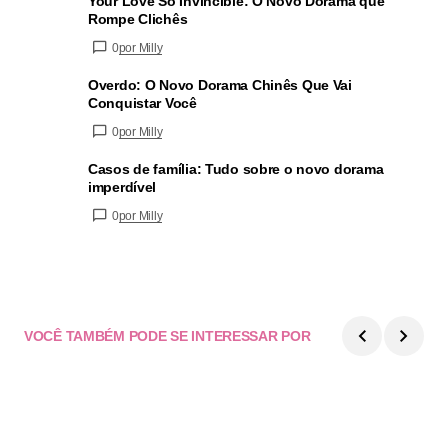
Your Love So Invincible: O Novo Dorama que
Rompe Clichês
0
por Milly
Overdo: O Novo Dorama Chinês Que Vai
Conquistar Você
0
por Milly
Casos de família: Tudo sobre o novo dorama
imperdível
0
por Milly
VOCÊ TAMBÉM PODE SE INTERESSAR POR