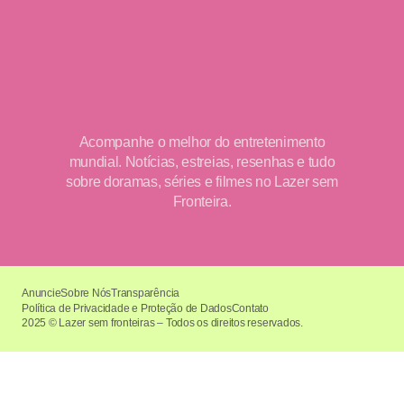
Acompanhe o melhor do entretenimento
mundial. Notícias, estreias, resenhas e tudo
sobre doramas, séries e filmes no Lazer sem
Fronteira.
Anuncie
Sobre Nós
Transparência
Política de Privacidade e Proteção de Dados
Contato
2025 © Lazer sem fronteiras – Todos os direitos reservados.