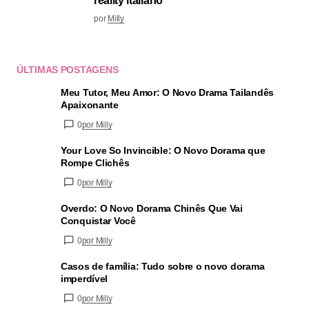
reality italiano
por
Milly
ÚLTIMAS POSTAGENS
Meu Tutor, Meu Amor: O Novo Drama Tailandês
Apaixonante
0
por Milly
Your Love So Invincible: O Novo Dorama que
Rompe Clichês
0
por Milly
Overdo: O Novo Dorama Chinês Que Vai
Conquistar Você
0
por Milly
Casos de família: Tudo sobre o novo dorama
imperdível
0
por Milly