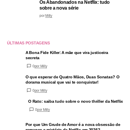
Os Abandonados na Netflix: tudo
sobre a nova série
por
Milly
ÚLTIMAS POSTAGENS
A Bona Fide Killer: A mãe que vira justiceira
secreta
0
por Milly
O que esperar de Quatro Mãos, Duas Sonatas? O
dorama musical que vai te conquistar!
0
por Milly
O Rato: saiba tudo sobre o novo thriller da Netflix
0
por Milly
Por que Um Grude de Amor é a nova obsessão de
romance e mistério da Netflix em 2026?