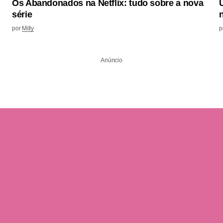
Os Abandonados na Netflix: tudo sobre a nova
U
série
por
Milly
p
Anúncio