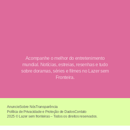
Acompanhe o melhor do entretenimento
mundial. Notícias, estreias, resenhas e tudo
sobre doramas, séries e filmes no Lazer sem
Fronteira.
Anuncie
Sobre Nós
Transparência
Política de Privacidade e Proteção de Dados
Contato
2025 © Lazer sem fronteiras – Todos os direitos reservados.