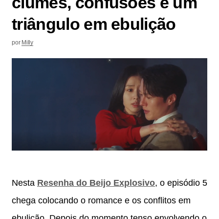
ciúmes, confusões e um
triângulo em ebulição
por
Milly
Nesta
Resenha do Beijo Explosivo
, o episódio 5
chega colocando o romance e os conflitos em
ebulição. Depois do momento tenso envolvendo o