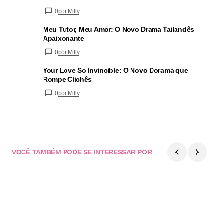
0
por Milly
Meu Tutor, Meu Amor: O Novo Drama Tailandês
Apaixonante
0
por Milly
Your Love So Invincible: O Novo Dorama que
Rompe Clichês
0
por Milly
VOCÊ TAMBÉM PODE SE INTERESSAR POR