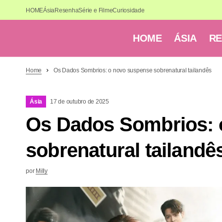
HOME
Ásia
Resenha
Série e Filme
Curiosidade
HOME
ÁSIA
R
Home
Os Dados Sombrios: o novo suspense sobrenatural tailandês
Ásia
17 de outubro de 2025
Os Dados Sombrios: 
sobrenatural tailandê
por
Milly