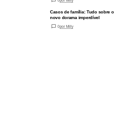
0
por Milly
Casos de família: Tudo sobre o
novo dorama imperdível
0
por Milly