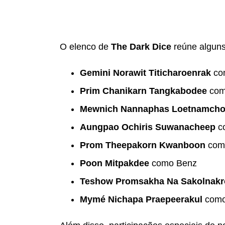
O elenco de
The Dark Dice
reúne algun
Gemini Norawit Titicharoenrak
co
Prim Chanikarn Tangkabodee
com
Mewnich Nannaphas Loetnamcho
Aungpao Ochiris Suwanacheep
c
Prom Theepakorn Kwanboon
com
Poon Mitpakdee
como Benz
Teshow Promsakha Na Sakolnakr
Mymé Nichapa Praepeerakul
como