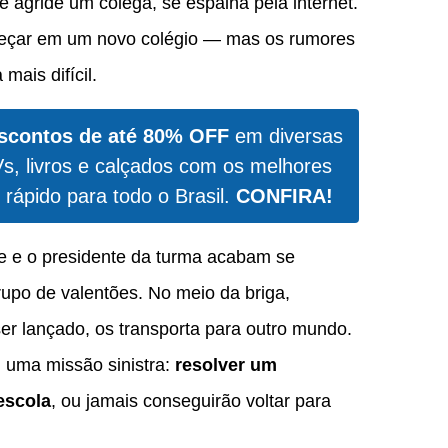
 agride um colega, se espalha pela internet.
meçar em um novo colégio — mas os rumores
ais difícil.
scontos de até 80% OFF
em diversas
Vs, livros e calçados com os melhores
 rápido para todo o Brasil.
CONFIRA!
le e o presidente da turma acabam se
po de valentões. No meio da briga,
r lançado, os transporta para outro mundo.
m uma missão sinistra:
resolver um
escola
, ou jamais conseguirão voltar para