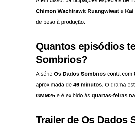
Além disso, participações especiais de 
Chimon Wachirawit Ruangwiwat
e
Kai
de peso à produção.
Quantos episódios 
Sombrios?
A série
Os Dados Sombrios
conta com
aproximada de
46 minutos
. O drama es
GMM25
e é exibido às
quartas-feiras
na 
Trailer de Os Dados