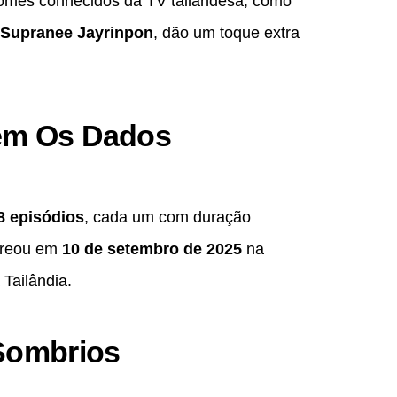
nomes conhecidos da TV tailandesa, como
 Supranee Jayrinpon
, dão um toque extra
tem Os Dados
8 episódios
, cada um com duração
treou em
10 de setembro de 2025
na
Tailândia.
 Sombrios