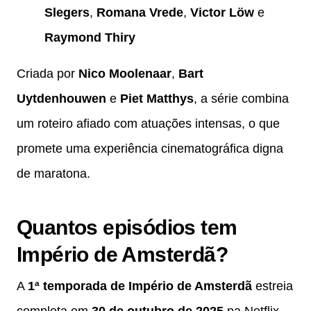
Slegers
,
Romana Vrede
,
Victor Löw
e
Raymond Thiry
Criada por
Nico Moolenaar
,
Bart
Uytdenhouwen
e
Piet Matthys
, a série combina
um roteiro afiado com atuações intensas, o que
promete uma experiência cinematográfica digna
de maratona.
Quantos episódios tem
Império de Amsterdã?
A
1ª temporada de Império de Amsterdã
estreia
completa em
30 de outubro de 2025
na Netflix.