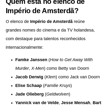
Quem está no elenco de
Império de Amsterdã?
O elenco de
Império de Amsterdã
reúne
grandes nomes do cinema e da TV holandesa,
com destaque para talentos reconhecidos
internacionalmente:
Famke Janssen
(
How to Get Away With
Murder
,
X-Men
) como Betty van Doorn
Jacob Derwig
(
Klem
) como Jack van Doorn
Elise Schaap
(
Familie Kruys
)
Jade Olieberg
(
Geldwolven
)
Yannick van de Velde
,
Jesse Mensah
,
Bart