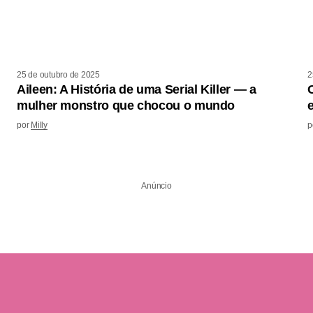
25 de outubro de 2025
2
Aileen: A História de uma Serial Killer — a
mulher monstro que chocou o mundo
por
Milly
p
Anúncio