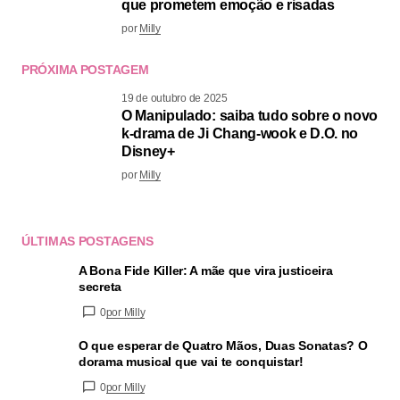
que prometem emoção e risadas
por
Milly
PRÓXIMA POSTAGEM
19 de outubro de 2025
O Manipulado: saiba tudo sobre o novo
k-drama de Ji Chang-wook e D.O. no
Disney+
por
Milly
ÚLTIMAS POSTAGENS
A Bona Fide Killer: A mãe que vira justiceira
secreta
0
por Milly
O que esperar de Quatro Mãos, Duas Sonatas? O
dorama musical que vai te conquistar!
0
por Milly