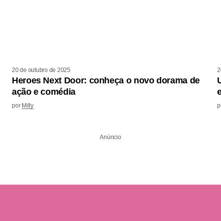
20 de outubro de 2025
2
Heroes Next Door: conheça o novo dorama de
ação e comédia
por
Milly
p
Anúncio