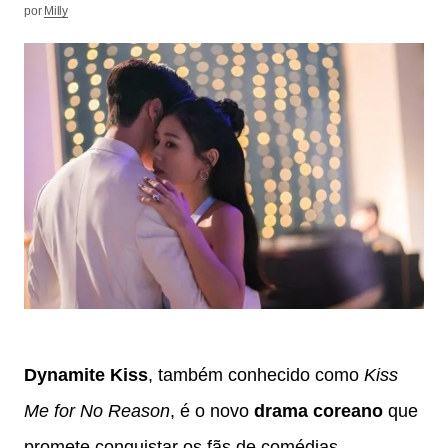
por
Milly
Dynamite Kiss
, também conhecido como
Kiss
Me for No Reason
, é o novo
drama coreano
que
promete conquistar os fãs de comédias