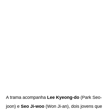
A trama acompanha
Lee Kyeong-do
(Park Seo-
joon) e
Seo Ji-woo
(Won Ji-an), dois jovens que