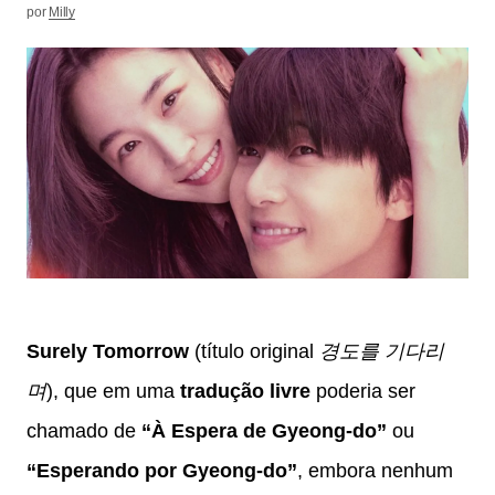
por
Milly
Surely Tomorrow
(título original
경도를 기다리
며
), que em uma
tradução livre
poderia ser
chamado de
“À Espera de Gyeong-do”
ou
“Esperando por Gyeong-do”
, embora nenhum