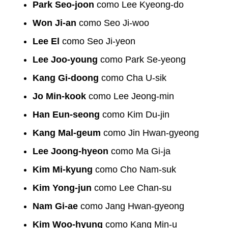
Park Seo-joon
como Lee Kyeong-do
Won Ji-an
como Seo Ji-woo
Lee El
como Seo Ji-yeon
Lee Joo-young
como Park Se-yeong
Kang Gi-doong
como Cha U-sik
Jo Min-kook
como Lee Jeong-min
Han Eun-seong
como Kim Du-jin
Kang Mal-geum
como Jin Hwan-gyeong
Lee Joong-hyeon
como Ma Gi-ja
Kim Mi-kyung
como Cho Nam-suk
Kim Yong-jun
como Lee Chan-su
Nam Gi-ae
como Jang Hwan-gyeong
Kim Woo-hyung
como Kang Min-u