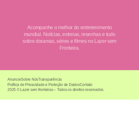
Acompanhe o melhor do entretenimento
mundial. Notícias, estreias, resenhas e tudo
sobre doramas, séries e filmes no Lazer sem
Fronteira.
Anuncie
Sobre Nós
Transparência
Política de Privacidade e Proteção de Dados
Contato
2025 © Lazer sem fronteiras – Todos os direitos reservados.