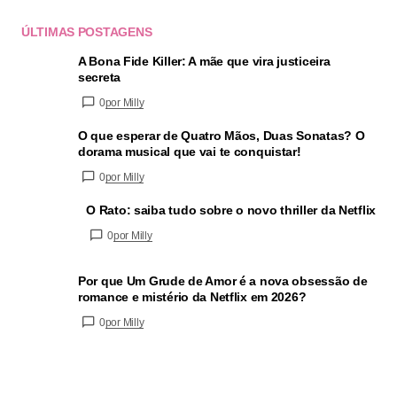
ÚLTIMAS POSTAGENS
A Bona Fide Killer: A mãe que vira justiceira
secreta
0
por Milly
O que esperar de Quatro Mãos, Duas Sonatas? O
dorama musical que vai te conquistar!
0
por Milly
O Rato: saiba tudo sobre o novo thriller da Netflix
0
por Milly
Por que Um Grude de Amor é a nova obsessão de
romance e mistério da Netflix em 2026?
0
por Milly