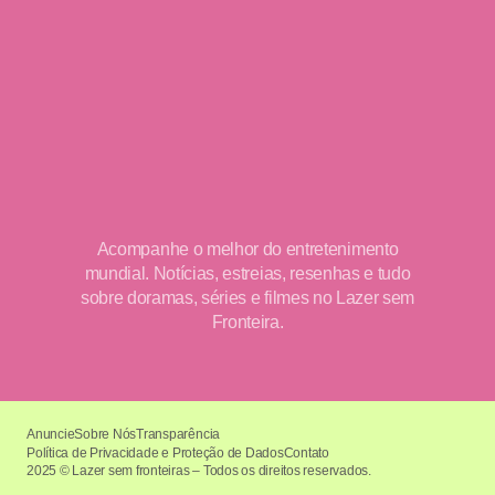
Acompanhe o melhor do entretenimento
mundial. Notícias, estreias, resenhas e tudo
sobre doramas, séries e filmes no Lazer sem
Fronteira.
Anuncie
Sobre Nós
Transparência
Política de Privacidade e Proteção de Dados
Contato
2025 © Lazer sem fronteiras – Todos os direitos reservados.