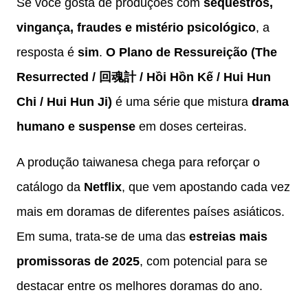
Se você gosta de produções com
sequestros,
vingança, fraudes e mistério psicológico
, a
resposta é
sim
.
O Plano de Ressureição (The
Resurrected / 回魂計 / Hồi Hồn Kế / Hui Hun
Chi / Hui Hun Ji)
é uma série que mistura
drama
humano e suspense
em doses certeiras.
A produção taiwanesa chega para reforçar o
catálogo da
Netflix
, que vem apostando cada vez
mais em doramas de diferentes países asiáticos.
Em suma, trata-se de uma das
estreias mais
promissoras de 2025
, com potencial para se
destacar entre os melhores doramas do ano.