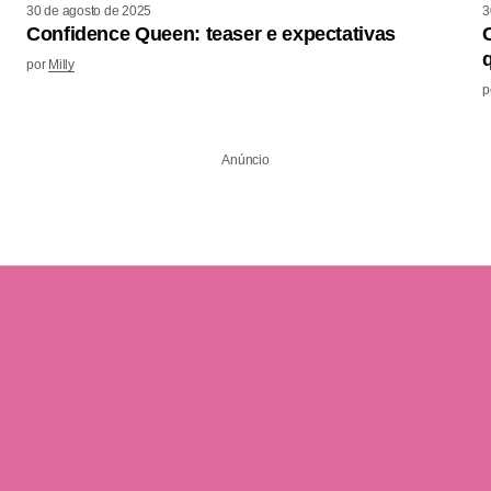
30 de agosto de 2025
3
Confidence Queen: teaser e expectativas
por
Milly
p
Anúncio