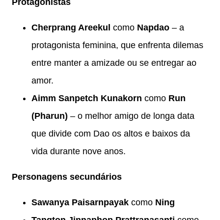
Protagonistas
Cherprang Areekul
como
Napdao
– a
protagonista feminina, que enfrenta dilemas
entre manter a amizade ou se entregar ao
amor.
Aimm Sanpetch Kunakorn
como
Run
(Pharun)
– o melhor amigo de longa data
que divide com Dao os altos e baixos da
vida durante nove anos.
Personagens secundários
Sawanya Paisarnpayak
como
Ning
Tangton Jinnaphop Prattranasanti
como