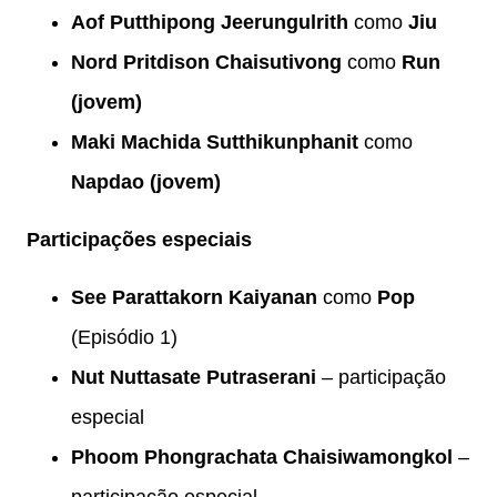
Aof Putthipong Jeerungulrith
como
Jiu
Nord Pritdison Chaisutivong
como
Run
(jovem)
Maki Machida Sutthikunphanit
como
Napdao (jovem)
Participações especiais
See Parattakorn Kaiyanan
como
Pop
(Episódio 1)
Nut Nuttasate Putraserani
– participação
especial
Phoom Phongrachata Chaisiwamongkol
–
participação especial