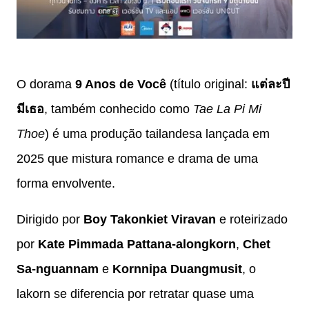
O dorama
9 Anos de Você
(título original:
แต่ละปี
มีเธอ
, também conhecido como
Tae La Pi Mi
Thoe
) é uma produção tailandesa lançada em
2025 que mistura romance e drama de uma
forma envolvente.
Dirigido por
Boy Takonkiet Viravan
e roteirizado
por
Kate Pimmada Pattana-alongkorn
,
Chet
Sa-nguannam
e
Kornnipa Duangmusit
, o
lakorn se diferencia por retratar quase uma