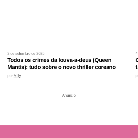
2 de setembro de 2025
4
Todos os crimes da louva-a-deus (Queen
Mantis): tudo sobre o novo thriller coreano
t
por
Milly
p
Anúncio