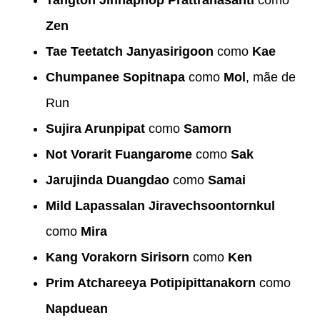
Zen
Tae Teetatch Janyasirigoon
como
Kae
Chumpanee Sopitnapa
como
Mol
, mãe de
Run
Sujira Arunpipat
como
Samorn
Not Vorarit Fuangarome
como
Sak
Jarujinda Duangdao
como
Samai
Mild Lapassalan Jiravechsoontornkul
como
Mira
Kang Vorakorn Sirisorn
como
Ken
Prim Atchareeya Potipipittanakorn
como
Napduean