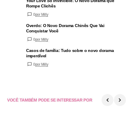
Your Love So Invincible: O Novo Dorama que
Rompe Clichês
0
por Milly
Overdo: O Novo Dorama Chinês Que Vai
Conquistar Você
0
por Milly
Casos de família: Tudo sobre o novo dorama
imperdível
0
por Milly
VOCÊ TAMBÉM PODE SE INTERESSAR POR