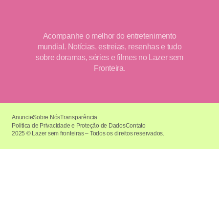
Acompanhe o melhor do entretenimento
mundial. Notícias, estreias, resenhas e tudo
sobre doramas, séries e filmes no Lazer sem
Fronteira.
Anuncie
Sobre Nós
Transparência
Política de Privacidade e Proteção de Dados
Contato
2025 © Lazer sem fronteiras – Todos os direitos reservados.