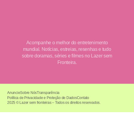
Acompanhe o melhor do entretenimento
mundial. Notícias, estreias, resenhas e tudo
sobre doramas, séries e filmes no Lazer sem
Fronteira.
Anuncie
Sobre Nós
Transparência
Política de Privacidade e Proteção de Dados
Contato
2025 © Lazer sem fronteiras – Todos os direitos reservados.