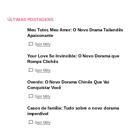
ÚLTIMAS POSTAGENS
Meu Tutor, Meu Amor: O Novo Drama Tailandês
Apaixonante
0
por Milly
Your Love So Invincible: O Novo Dorama que
Rompe Clichês
0
por Milly
Overdo: O Novo Dorama Chinês Que Vai
Conquistar Você
0
por Milly
Casos de família: Tudo sobre o novo dorama
imperdível
0
por Milly