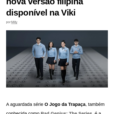
nova versão filipina
disponível na Viki
por
Milly
A aguardada série
O Jogo da Trapaça
, também
conhecida como
Bad Genius: The Series
, é a