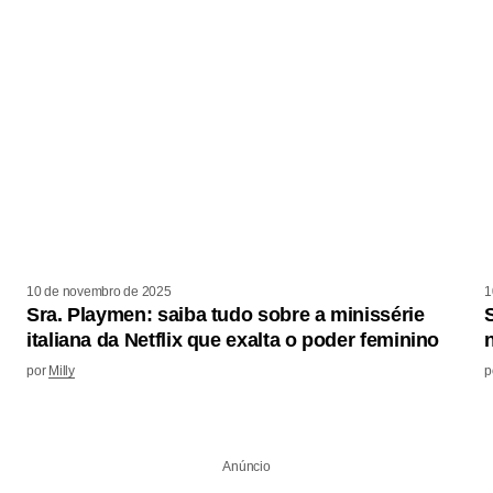
10 de novembro de 2025
1
Sra. Playmen: saiba tudo sobre a minissérie
italiana da Netflix que exalta o poder feminino
n
por
Milly
p
Anúncio