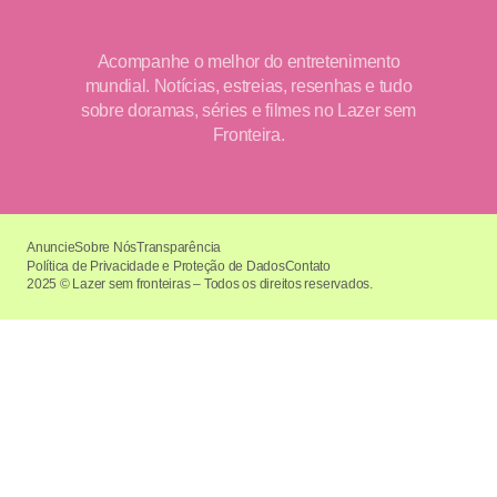
Acompanhe o melhor do entretenimento
mundial. Notícias, estreias, resenhas e tudo
sobre doramas, séries e filmes no Lazer sem
Fronteira.
Anuncie
Sobre Nós
Transparência
Política de Privacidade e Proteção de Dados
Contato
2025 © Lazer sem fronteiras – Todos os direitos reservados.