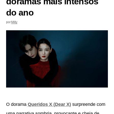
doramas mais intensos
do ano
por
Milly
O dorama
Queridos X (Dear X)
surpreende com
uma narrativa sombria, provocante e cheia de