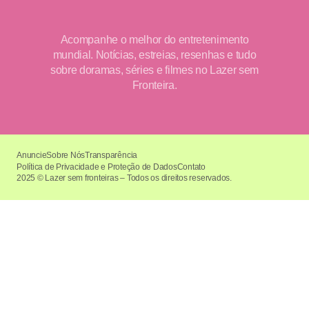
Acompanhe o melhor do entretenimento
mundial. Notícias, estreias, resenhas e tudo
sobre doramas, séries e filmes no Lazer sem
Fronteira.
Anuncie
Sobre Nós
Transparência
Política de Privacidade e Proteção de Dados
Contato
2025 © Lazer sem fronteiras – Todos os direitos reservados.