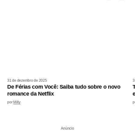
31 de dezembro de 2025
3
De Férias com Você: Saiba tudo sobre o novo
romance da Netflix
por
Milly
p
Anúncio