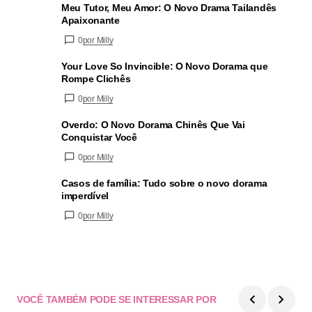
Meu Tutor, Meu Amor: O Novo Drama Tailandês
Apaixonante
0
por Milly
Your Love So Invincible: O Novo Dorama que
Rompe Clichês
0
por Milly
Overdo: O Novo Dorama Chinês Que Vai
Conquistar Você
0
por Milly
Casos de família: Tudo sobre o novo dorama
imperdível
0
por Milly
VOCÊ TAMBÉM PODE SE INTERESSAR POR