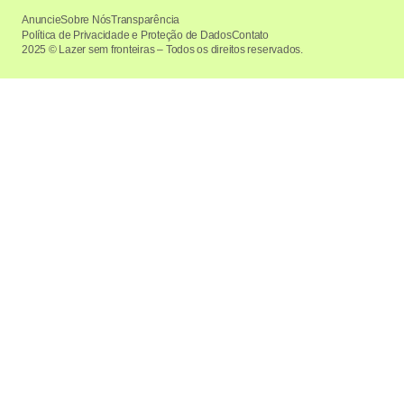
Anuncie
Sobre Nós
Transparência
Política de Privacidade e Proteção de Dados
Contato
2025 © Lazer sem fronteiras – Todos os direitos reservados.