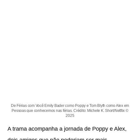
De Férias com Você Emily Bader como Poppy e Tom Blyth como Alex em
Pessoas que conhecemos nas férias. Crédito: Michele K. Short/Netflix ©
2025
A trama acompanha a jornada de Poppy e Alex,
dois amigos que não poderiam ser mais