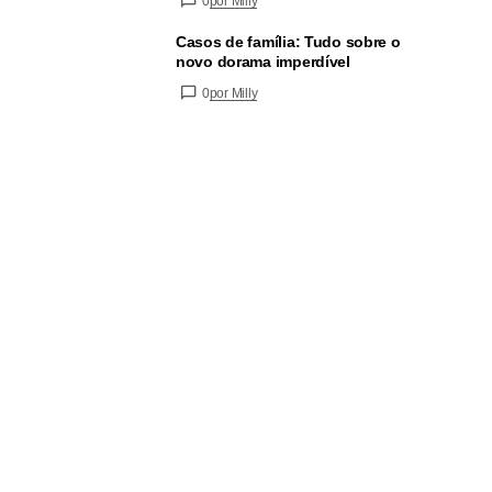
0
por Milly
Casos de família: Tudo sobre o
novo dorama imperdível
0
por Milly