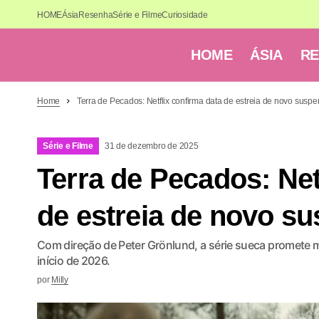
HOME
Ásia
Resenha
Série e Filme
Curiosidade
HOME
ÁSIA
R
Home
Terra de Pecados: Netflix confirma data de estreia de novo suspen
Série e Filme
31 de dezembro de 2025
Terra de Pecados: Net
de estreia de novo su
Com direção de Peter Grönlund, a série sueca promete m
início de 2026.
por
Milly