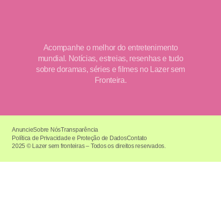
Acompanhe o melhor do entretenimento
mundial. Notícias, estreias, resenhas e tudo
sobre doramas, séries e filmes no Lazer sem
Fronteira.
Anuncie
Sobre Nós
Transparência
Política de Privacidade e Proteção de Dados
Contato
2025 © Lazer sem fronteiras – Todos os direitos reservados.