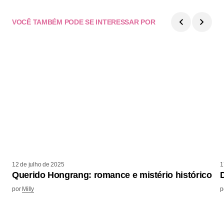
VOCÊ TAMBÉM PODE SE INTERESSAR POR
12 de julho de 2025
1
Querido Hongrang: romance e mistério histórico
por
Milly
p