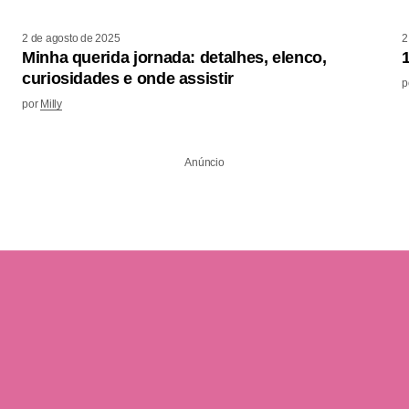
2 de agosto de 2025
2
Minha querida jornada: detalhes, elenco,
curiosidades e onde assistir
p
por
Milly
Anúncio