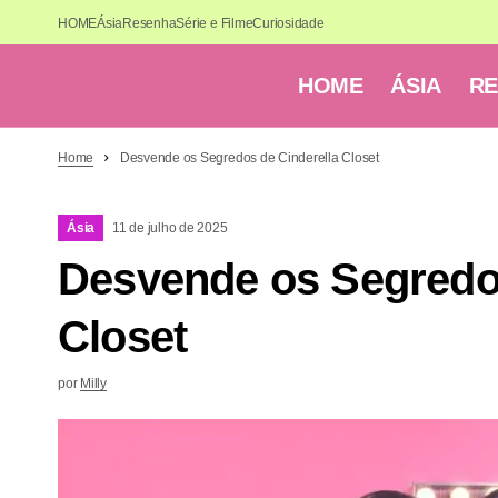
HOME
Ásia
Resenha
Série e Filme
Curiosidade
HOME
ÁSIA
R
Home
Desvende os Segredos de Cinderella Closet
Ásia
11 de julho de 2025
Desvende os Segredos
Closet
por
Milly