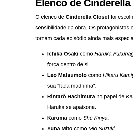
Elenco de Cinderella
O elenco de
Cinderella Closet
foi escolh
sensibilidade da obra. Os protagonistas
tornam cada episódio ainda mais especia
Ichika Osaki
como
Haruka Fukuna
força dentro de si.
Leo Matsumoto
como
Hikaru Kam
sua “fada madrinha”.
Rintarō Hachimura
no papel de
Ke
Haruka se apaixona.
Karuma
como
Shū Kiriya
.
Yuna Mito
como
Mio Suzuki
.