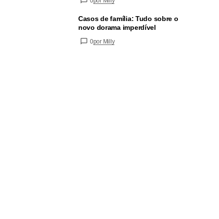
0
por Milly
Casos de família: Tudo sobre o
novo dorama imperdível
0
por Milly