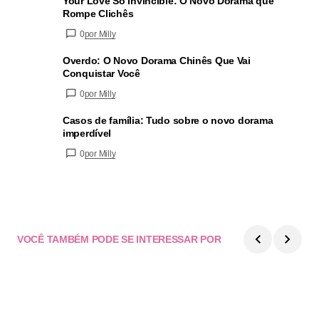
Your Love So Invincible: O Novo Dorama que
Rompe Clichês
0
por Milly
Overdo: O Novo Dorama Chinês Que Vai
Conquistar Você
0
por Milly
Casos de família: Tudo sobre o novo dorama
imperdível
0
por Milly
VOCÊ TAMBÉM PODE SE INTERESSAR POR