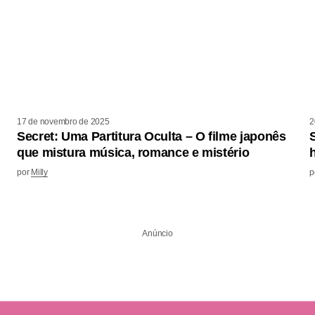
17 de novembro de 2025
2
Secret: Uma Partitura Oculta – O filme japonês
que mistura música, romance e mistério
por
Milly
p
Anúncio