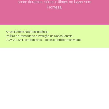
sobre doramas, séries e filmes no Lazer sem
Fronteira.
Anuncie
Sobre Nós
Transparência
Política de Privacidade e Proteção de Dados
Contato
2025 © Lazer sem fronteiras – Todos os direitos reservados.