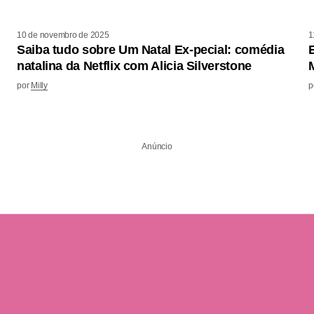
10 de novembro de 2025
1
Saiba tudo sobre Um Natal Ex-pecial: comédia
natalina da Netflix com Alicia Silverstone
por
Milly
p
Anúncio