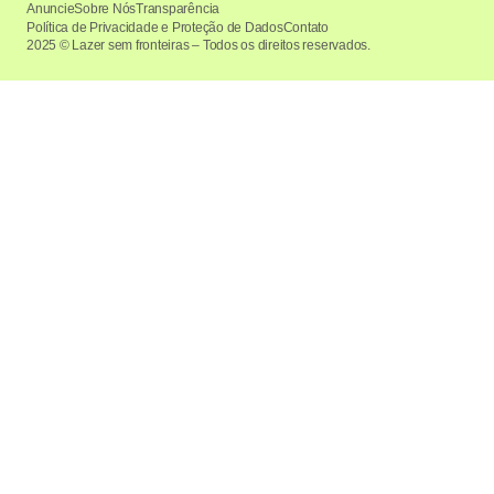
Anuncie
Sobre Nós
Transparência
Política de Privacidade e Proteção de Dados
Contato
2025 © Lazer sem fronteiras – Todos os direitos reservados.