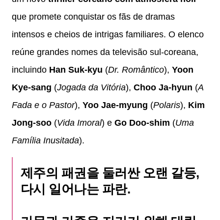
que promete conquistar os fãs de dramas
intensos e cheios de intrigas familiares. O elenco
reúne grandes nomes da televisão sul-coreana,
incluindo
Han Suk-kyu
(
Dr. Romântico
),
Yoon
Kye-sang
(
Jogada da Vitória
),
Choo Ja-hyun
(
A
Fada e o Pastor
),
Yoo Jae-myung
(
Polaris
),
Kim
Jong-soo
(
Vida Imoral
) e
Go Doo-shim
(
Uma
Família Inusitada
).
제주의 패권을 둘러싼 오랜 갈등,
다시 일어나는 파란.