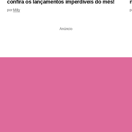
confira os lançamentos imperdíveis do mês!
por
Milly
p
Anúncio