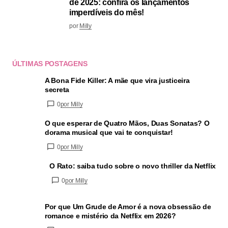
de 2025: confira os lançamentos
imperdíveis do mês!
por
Milly
ÚLTIMAS POSTAGENS
A Bona Fide Killer: A mãe que vira justiceira
secreta
0
por Milly
O que esperar de Quatro Mãos, Duas Sonatas? O
dorama musical que vai te conquistar!
0
por Milly
O Rato: saiba tudo sobre o novo thriller da Netflix
0
por Milly
Por que Um Grude de Amor é a nova obsessão de
romance e mistério da Netflix em 2026?