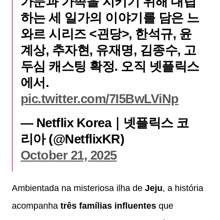
가문과 가족을 지키기 위해 대립
하는 세 일가의 이야기를 담은 느
와르 시리즈 <괸당>, 한석규, 윤
계상, 추자현, 유재명, 김종수, 고
두심 캐스팅 확정. 오직 넷플릭스
에서.
pic.twitter.com/7I5BwLViNp
— Netflix Korea｜넷플릭스 코
리아 (@NetflixKR)
October 21, 2025
Ambientada na misteriosa ilha de
Jeju
, a história
acompanha
três famílias influentes
que